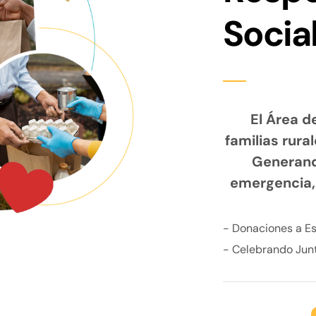
Socia
El Área d
familias rura
Generand
emergencia, 
- Donaciones a Es
- Celebrando Jun