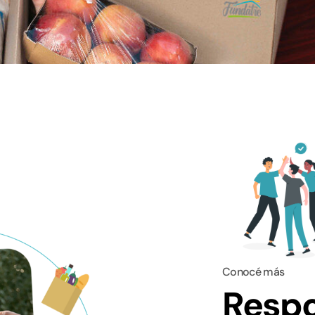
Conocé más
Respo